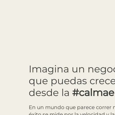
Imagina un negoci
que puedas crecer 
desde la
#calmae
En un mundo que parece correr m
éxito se mide por la velocidad y l