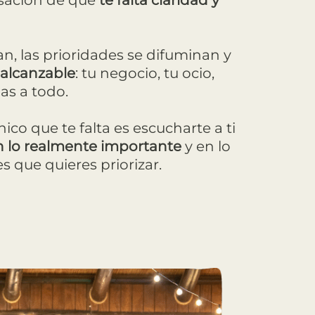
nsación de que
te falta claridad y
n, las prioridades se difuminan y
nalcanzable
: tu negocio, tu ocio,
gas a todo.
nico que te falta es escucharte a ti
n lo realmente importante
y en lo
s que quieres priorizar.