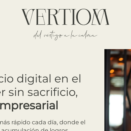
o digital en el
sin sacrificio,
mpresarial
ás rápido cada día, donde el
a acumulación de logros,