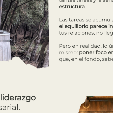
tantas tareas y la se
estructura
.
Las tareas se acumula
el equilibrio parece i
tus relaciones, no lle
Pero en realidad, lo ú
mismo:
poner foco e
que, en el fondo, sabe
 liderazgo
rial.